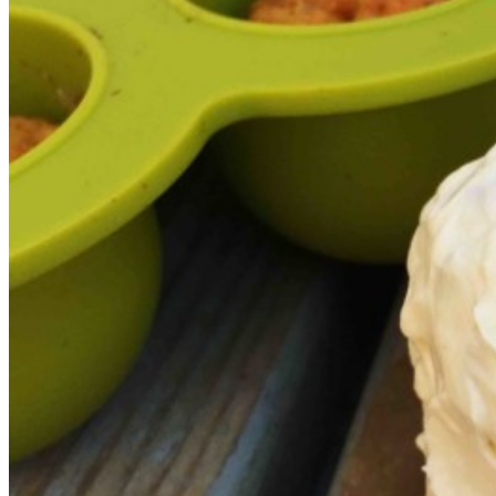
Кормить
Стульчики для кормления
Техника и аксессуары
Посуда
Бутылочки и аксессуары
Отдыхать
Мебель
Шезлонги
Коконы и подушки для мам
Освещение и декор
Заботиться
Ванночки
Эрго-переноски
Очки для ребенка
Прорезыватели и пустышки
Сумки и рюкзаки
Играть
Игрушки
Беговелы и каталки
Журнал
Сервис