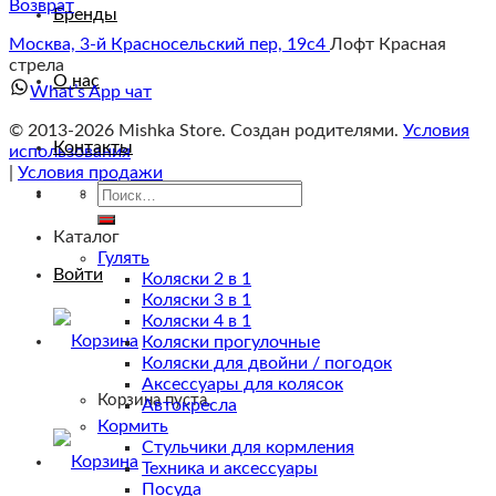
Возврат
Бренды
Москва, 3-й Красносельский пер, 19с4
Лофт Красная
стрела
О нас
What’s App чат
© 2013-2026 Mishka Store. Cоздан родителями.
Условия
Контакты
использования
|
Условия продажи
Искать:
Искать:
Каталог
Гулять
Войти
Коляски 2 в 1
Коляски 3 в 1
Коляски 4 в 1
Коляски прогулочные
Коляски для двойни / погодок
Аксессуары для колясок
Корзина пуста.
Автокресла
Кормить
Стульчики для кормления
Техника и аксессуары
Посуда