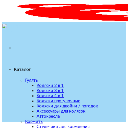
Skip
to
content
Каталог
Гулять
Коляски 2 в 1
Коляски 3 в 1
Коляски 4 в 1
Коляски прогулочные
Коляски для двойни / погодок
Аксессуары для колясок
Автокресла
Кормить
Стульчики для кормления