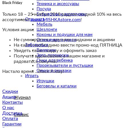
Black Friday
Техника и аксессуары
Посуда
Бутылочки и аксессуары
Только 18 – 25 ноября 2018 радуем скидкой 10% на весь
Отдыхать
ассортимент
www.MISHKAstore.com
!
Мебель
Шезлонги
Условия акции:
Коконы и подушки для мам
Не суммируется с другими скидками и акциями
Освещение и декор
Заботиться
На сайте необходимо ввести промo-код ПЯТНИЦА
Ванночки
Увидеть свою скидку и оформить заказ
Эрго-переноски
Получать вдохновение в нашем магазине и
Очки для ребенка
радоваться покупке?
Прорезыватели и пустышки
Сумки и рюкзаки
Настало время …Black Friday!
Играть
Игрушки
Беговелы и каталки
Скидки
Акции
Журнал
Контакты
О нас
Доставка
Сервис
Оплата
Гарантии