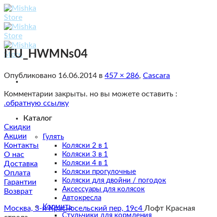
Skip
to
content
ITU_HWMNs04
Опубликовано
16.06.2014
в
457 × 286
,
Cascara
Комментарии закрыты. но вы можете оставить :
.обратную ссылку
Каталог
Скидки
Акции
Гулять
Контакты
Коляски 2 в 1
О нас
Коляски 3 в 1
Коляски 4 в 1
Доставка
Коляски прогулочные
Оплата
Коляски для двойни / погодок
Гарантии
Аксессуары для колясок
Возврат
Автокресла
Кормить
Москва, 3-й Красносельский пер, 19с4
Лофт Красная
Стульчики для кормления