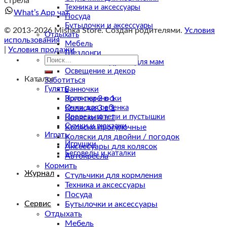
стрела
Техника и аксессуары
What’s App чат
Посуда
Бутылочки и аксессуары
© 2013-2026 Mishka Store. Cоздан родителями.
Условия
Отдыхать
использования
Мебель
|
Условия продажи
Шезлонги
Искать:
Коконы и подушки для мам
Освещение и декор
Каталог
Заботиться
Гулять
Ванночки
Коляски 2 в 1
Эрго-переноски
Коляски 3 в 1
Очки для ребенка
Прорезыватели и пустышки
Коляски 4 в 1
Сумки и рюкзаки
Коляски прогулочные
Играть
Коляски для двойни / погодок
Игрушки
Аксессуары для колясок
Беговелы и каталки
Автокресла
Кормить
Журнал
Стульчики для кормления
Техника и аксессуары
Посуда
Сервис
Бутылочки и аксессуары
Отдыхать
Мебель