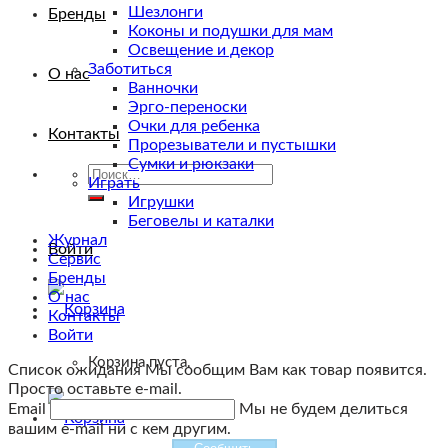
Шезлонги
Бренды
Коконы и подушки для мам
Освещение и декор
Заботиться
О нас
Ванночки
Эрго-переноски
Очки для ребенка
Контакты
Прорезыватели и пустышки
Сумки и рюкзаки
Искать:
Играть
Игрушки
Беговелы и каталки
Журнал
Войти
Сервис
Бренды
О нас
Контакты
Войти
Корзина пуста.
Список ожидания
Мы сообщим Вам как товар появится.
Просто оставьте e-mail.
Email
Мы не будем делиться
вашим e-mail ни с кем другим.