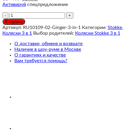
Активируй
спецпредложение
Количество
Stokke®
В корзину
YOYO³
Артикул:
RU10109-02-Ginger-3-in-1
Категории:
Stokke
,
Коляска
Коляски 3 в 1
Выбор родителей:
Коляски Stokke 3 в 1
3
в
О доставке, обмене и возврате
1
Наличие в шоу-руме в Москве
с
О гарантиях и качестве
люлькой
Вам требуется помощь?
Newborn
Pack
Ginger,
Черная/
белая
рама