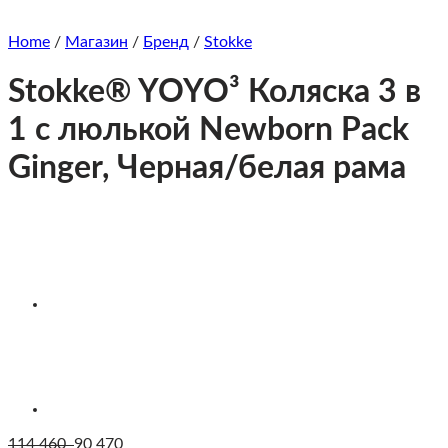
Home
/
Магазин
/
Бренд
/
Stokke
Stokke® YOYO³ Коляска 3 в
1 с люлькой Newborn Pack
Ginger, Черная/белая рама
114 460
90 470