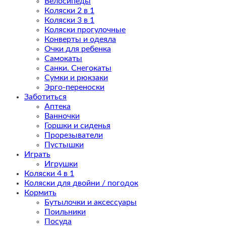
Велосипеды
Коляски 2 в 1
Коляски 3 в 1
Коляски прогулочные
Конверты и одеяла
Очки для ребенка
Самокаты
Санки. Снегокаты
Сумки и рюкзаки
Эрго-переноски
Заботиться
Аптека
Ванночки
Горшки и сиденья
Прорезыватели
Пустышки
Играть
Игрушки
Коляски 4 в 1
Коляски для двойни / погодок
Кормить
Бутылочки и аксессуары
Поильники
Посуда