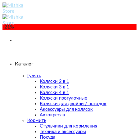
Skip
to
content
-21%
Каталог
Гулять
Коляски 2 в 1
Коляски 3 в 1
Коляски 4 в 1
Коляски прогулочные
Коляски для двойни / погодок
Аксессуары для колясок
Автокресла
Кормить
Стульчики для кормления
Техника и аксессуары
Посуда