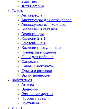
Suavinex
Tutti Bambini
Гулять
Автокресла
Аксессуары для автокресел
Аксессуары для колясок
Беговелы и каталки
Велосипеды
Коляски 2 в 1
Коляски 3 в 1
Коляски прогулочные
Конверты и одеяла
Очки для ребенка
Самокаты
Санки. Снегокаты
Сумки и рюкзаки
Эрго-переноски
Заботиться
Аптека
Ванночки
Горшки и сиденья
Прорезыватели
Пустышки
Играть