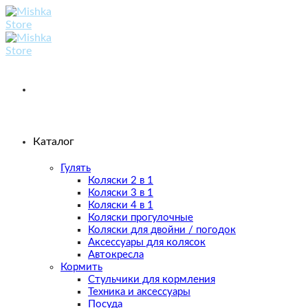
Skip
to
content
Каталог
Гулять
Коляски 2 в 1
Коляски 3 в 1
Коляски 4 в 1
Коляски прогулочные
Коляски для двойни / погодок
Аксессуары для колясок
Автокресла
Кормить
Стульчики для кормления
Техника и аксессуары
Посуда