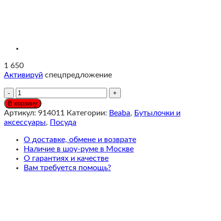
1 650
Активируй
спецпредложение
Количество
Beaba
В корзину
Набор
Артикул:
914011
Категории:
Beaba
,
Бутылочки и
из
аксессуары
,
Посуда
двух
контейнеров
О доставке, обмене и возврате
стеклянных,
Наличие в шоу-руме в Москве
с
О гарантиях и качестве
крышкой,
Вам требуется помощь?
250мл,
для
хранения
продуктов,
Sage