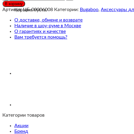
Bugaboo
В корзину
Bee
Артикул:
ЦБ-00006008
Категории:
Bugaboo
,
Аксессуары дл
Корзина пуста.
Капюшон
от
О доставке, обмене и возврате
солнца
Наличие в шоу-руме в Москве
для
О гарантиях и качестве
коляски
Вам требуется помощь?
breezy
sun
canopy
Seaside
blue
Категории товаров
Акции
Бренд