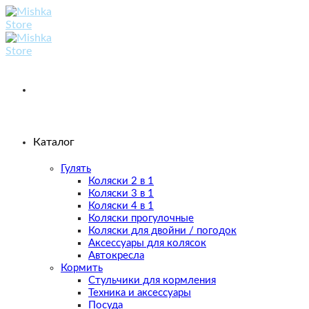
Skip
to
content
Каталог
Гулять
Коляски 2 в 1
Коляски 3 в 1
Коляски 4 в 1
Коляски прогулочные
Коляски для двойни / погодок
Аксессуары для колясок
Автокресла
Кормить
Стульчики для кормления
Техника и аксессуары
Посуда