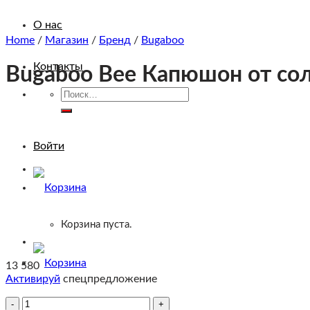
О нас
Home
/
Магазин
/
Бренд
/
Bugaboo
Контакты
Bugaboo Bee Капюшон от солн
Искать:
Войти
Корзина пуста.
13 580
Активируй
спецпредложение
Количество
Корзина