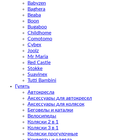
Babyzen
Baghera
Beaba
Boon
Bugaboo
Childhome
Comotomo
Cybex
Joolz
Mr Maria
Red Castle
Stokke
Suavinex
Tutti Bambini
Гулять
Автокресла
Аксессуары для автокресел
Аксессуары для колясок
Беговелы и каталки
Велосипеды
Коляски 2 в 1
Коляски 3 в 1
Коляски прогулочные
Конверты и одеяла