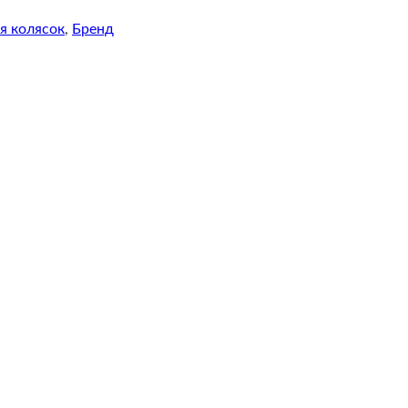
я колясок
,
Бренд