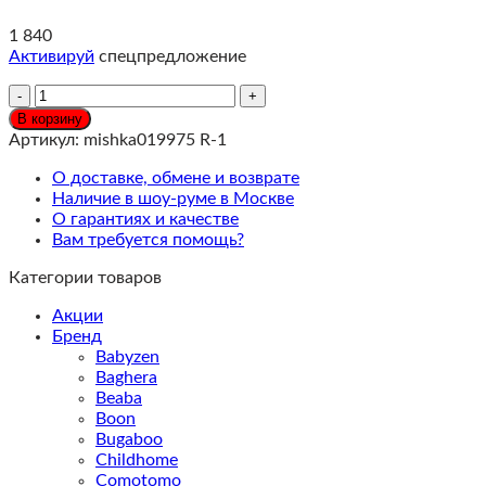
1 840
Активируй
спецпредложение
Количество
Санки
В корзину
двухместные
Артикул:
mishka019975 R-1
EDA
Plateau,
О доставке, обмене и возврате
красные
Наличие в шоу-руме в Москве
О гарантиях и качестве
Вам требуется помощь?
Категории товаров
Акции
Бренд
Babyzen
Baghera
Beaba
Boon
Bugaboo
Childhome
Comotomo