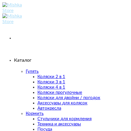
Skip
to
content
Каталог
Гулять
Коляски 2 в 1
Коляски 3 в 1
Коляски 4 в 1
Коляски прогулочные
Коляски для двойни / погодок
Аксессуары для колясок
Автокресла
Кормить
Стульчики для кормления
Техника и аксессуары
Посуда