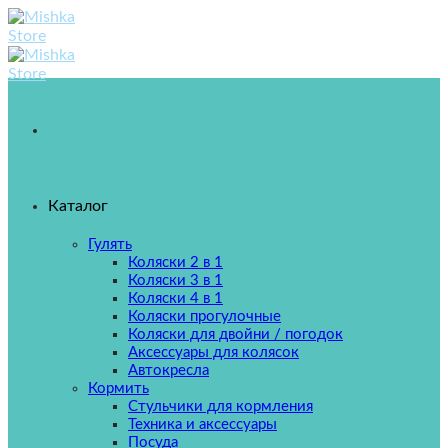
Skip
to
content
Каталог
Гулять
Коляски 2 в 1
Коляски 3 в 1
Коляски 4 в 1
Коляски прогулочные
Коляски для двойни / погодок
Аксессуары для колясок
Автокресла
Кормить
Стульчики для кормления
Техника и аксессуары
Посуда