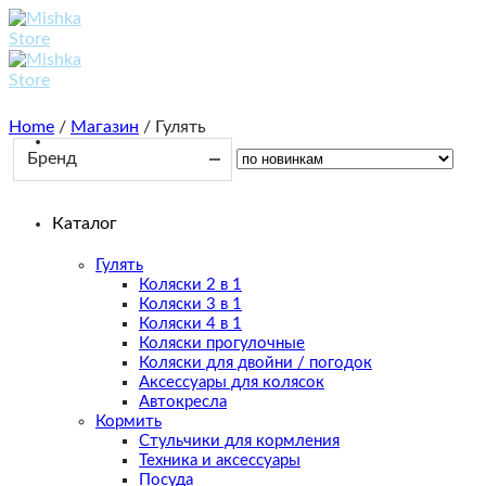
Skip
to
content
Home
/
Магазин
/
Гулять
Бренд
Каталог
Гулять
Коляски 2 в 1
Коляски 3 в 1
Коляски 4 в 1
Коляски прогулочные
Коляски для двойни / погодок
Аксессуары для колясок
Автокресла
Кормить
Стульчики для кормления
Техника и аксессуары
Посуда