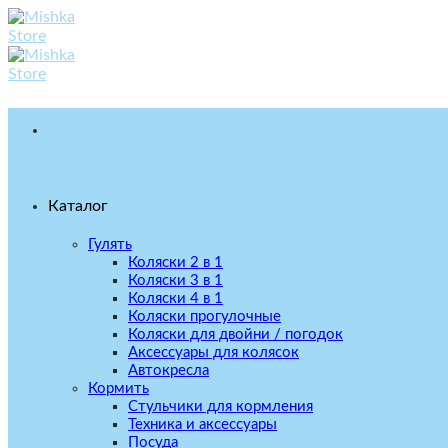
Skip
to
content
Каталог
Гулять
Коляски 2 в 1
Коляски 3 в 1
Коляски 4 в 1
Коляски прогулочные
Коляски для двойни / погодок
Аксессуары для колясок
Автокресла
Кормить
Стульчики для кормления
Техника и аксессуары
Посуда