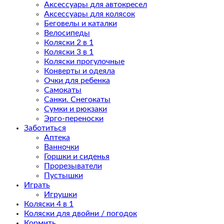
Аксессуары для автокресел
Аксессуары для колясок
Беговелы и каталки
Велосипеды
Коляски 2 в 1
Коляски 3 в 1
Коляски прогулочные
Конверты и одеяла
Очки для ребенка
Самокаты
Санки. Снегокаты
Сумки и рюкзаки
Эрго-переноски
Заботиться
Аптека
Ванночки
Горшки и сиденья
Прорезыватели
Пустышки
Играть
Игрушки
Коляски 4 в 1
Коляски для двойни / погодок
Кормить