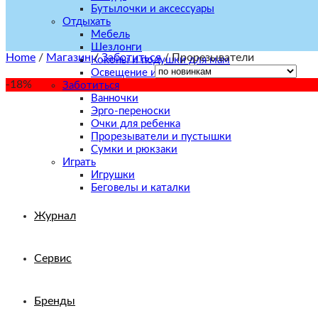
Бутылочки и аксессуары
Отдыхать
Мебель
Шезлонги
Home
/
Магазин
/
Заботиться
/
Прорезыватели
Коконы и подушки для мам
Освещение и декор
-18%
Заботиться
Ванночки
Эрго-переноски
Очки для ребенка
Прорезыватели и пустышки
Сумки и рюкзаки
Играть
Игрушки
Беговелы и каталки
Журнал
Сервис
Бренды