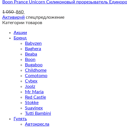
Boon Prance Unicorn Cиликоновый прорезыватель Единоро
1 050
860
Активируй
спецпредложение
Категории товаров
Акции
Бренд
Babyzen
Baghera
Beaba
Boon
Bugaboo
Childhome
Comotomo
Cybex
Joolz
Mr Maria
Red Castle
Stokke
Suavinex
Tutti Bambini
Гулять
Автокресла