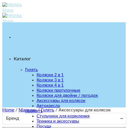
Skip
to
content
Каталог
Гулять
Коляски 2 в 1
Коляски 3 в 1
Коляски 4 в 1
Коляски прогулочные
Коляски для двойни / погодок
Аксессуары для колясок
Автокресла
Home
/
Магазин
/
Гулять
/
Аксессуары для колясок
Кормить
Стульчики для кормления
Бренд
Техника и аксессуары
Посуда