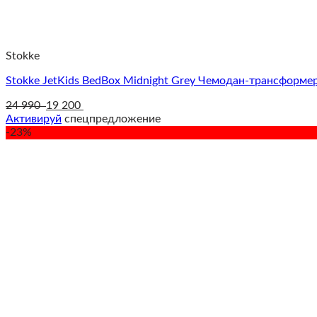
Stokke
Stokke JetKids BedBox Midnight Grey Чемодан-трансформе
24 990
19 200
Активируй
спецпредложение
-23%