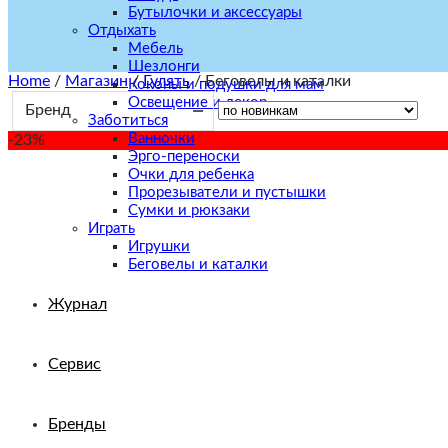
Бутылочки и аксессуары
Отдыхать
Мебель
Шезлонги
Home
/
Магазин
/
Гулять
/
Беговелы и каталки
Коконы и подушки для мам
Освещение и декор
Бренд
Заботиться
Ванночки
-23%
Эрго-переноски
Очки для ребенка
Прорезыватели и пустышки
Сумки и рюкзаки
Играть
Игрушки
Беговелы и каталки
Журнал
Сервис
Бренды