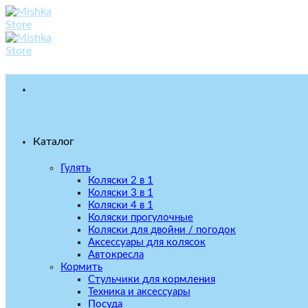
Skip
to
content
Каталог
Гулять
Коляски 2 в 1
Коляски 3 в 1
Коляски 4 в 1
Коляски прогулочные
Коляски для двойни / погодок
Аксессуары для колясок
Автокресла
Кормить
Стульчики для кормления
Техника и аксессуары
Посуда