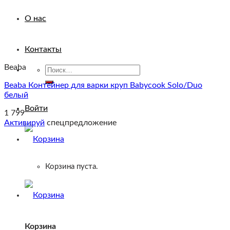
О нас
Контакты
Beaba
Искать:
Beaba Контейнер для варки круп Babycook Solo/Duo
белый
Войти
1 799
Активируй
спецпредложение
Корзина пуста.
Корзина