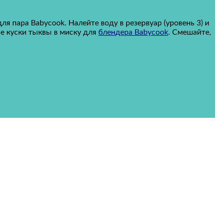
для пара Babycook.
Налейте воду в резервуар (уровень 3) и
е куски тыквы в миску для
блендера Babycook
.
Смешайте,