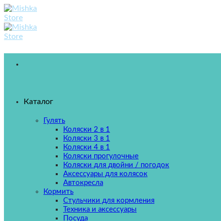
Skip
to
content
Каталог
Гулять
Коляски 2 в 1
Коляски 3 в 1
Коляски 4 в 1
Коляски прогулочные
Коляски для двойни / погодок
Аксессуары для колясок
Автокресла
Кормить
Стульчики для кормления
Техника и аксессуары
Посуда