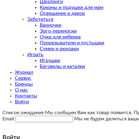
Шезлонги
Коконы и подушки для мам
Освещение и декор
Заботиться
Ванночки
Эрго-переноски
Очки для ребенка
Прорезыватели и пустышки
Сумки и рюкзаки
Играть
Игрушки
Беговелы и каталки
Журнал
Сервис
Бренды
О нас
Контакты
Войти
Список ожидания
Мы сообщим Вам как товар появится. Про
Email
Мы не будем делиться вашим
Войти