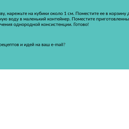
ву, нарежьте на кубики около 1 см.
Поместите ее в корзину 
ную воду в маленький контейнер.
Поместите приготовленны
учения однородной консистенции.
Готово!
ецептов и идей на ваш e-mail
?