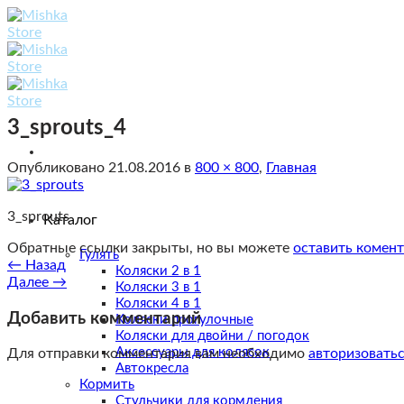
Skip
to
content
3_sprouts_4
Опубликовано
21.08.2016
в
800 × 800
,
Главная
3_sprouts
Каталог
Обратные ссылки закрыты, но вы можете
оставить комен
Гулять
←
Назад
Коляски 2 в 1
Далее
→
Коляски 3 в 1
Коляски 4 в 1
Добавить комментарий
Коляски прогулочные
Коляски для двойни / погодок
Аксессуары для колясок
Для отправки комментария вам необходимо
авторизовать
Автокресла
Кормить
Стульчики для кормления