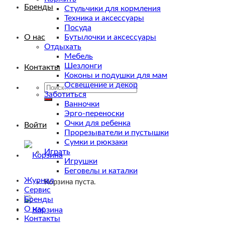
Бренды
Стульчики для кормления
Техника и аксессуары
Посуда
О нас
Бутылочки и аксессуары
Отдыхать
Мебель
Шезлонги
Контакты
Коконы и подушки для мам
Освещение и декор
Искать:
Заботиться
Ванночки
Эрго-переноски
Очки для ребенка
Войти
Прорезыватели и пустышки
Сумки и рюкзаки
Играть
Игрушки
Беговелы и каталки
Журнал
Корзина пуста.
Сервис
Бренды
О нас
Контакты