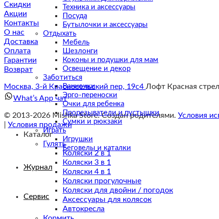
Скидки
Техника и аксессуары
Акции
Посуда
Контакты
Бутылочки и аксессуары
О нас
Отдыхать
Доставка
Мебель
Оплата
Шезлонги
Коконы и подушки для мам
Гарантии
Освещение и декор
Возврат
Заботиться
Ванночки
Москва, 3-й Красносельский пер, 19с4
Лофт Красная стре
Эрго-переноски
What’s App чат
Очки для ребенка
Прорезыватели и пустышки
© 2013-2026 Mishka Store. Cоздан родителями.
Условия ис
Сумки и рюкзаки
|
Условия продажи
Играть
Каталог
Игрушки
Гулять
Беговелы и каталки
Коляски 2 в 1
Коляски 3 в 1
Журнал
Коляски 4 в 1
Коляски прогулочные
Коляски для двойни / погодок
Сервис
Аксессуары для колясок
Автокресла
Кормить