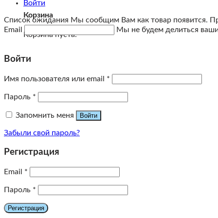
Войти
Корзина
Список ожидания
Мы сообщим Вам как товар появится. Про
Email
Мы не будем делиться вашим
Корзина пуста.
Войти
Имя пользователя или email
*
Пароль
*
Запомнить меня
Войти
Забыли свой пароль?
Регистрация
Email
*
Пароль
*
Регистрация