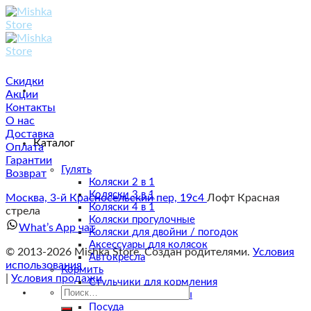
Skip
to
content
Скидки
Акции
Контакты
О нас
Доставка
Каталог
Оплата
Гарантии
Гулять
Возврат
Коляски 2 в 1
Коляски 3 в 1
Москва, 3-й Красносельский пер, 19с4
Лофт Красная
Коляски 4 в 1
стрела
Коляски прогулочные
What’s App чат
Коляски для двойни / погодок
Аксессуары для колясок
© 2013-2026 Mishka Store. Cоздан родителями.
Условия
Автокресла
использования
Кормить
|
Условия продажи
Стульчики для кормления
Искать:
Техника и аксессуары
Посуда