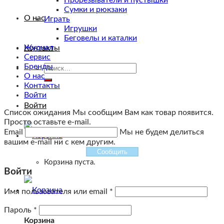
Прорезыватели и пустышки
Сумки и рюкзаки
О нас
Играть
Игрушки
Беговелы и каталки
Журнал
Контакты
Сервис
Бренды
Искать:
О нас
Контакты
Войти
Войти
Список ожидания
Мы сообщим Вам как товар появится.
Просто оставьте e-mail.
Email
Мы не будем делиться
вашим e-mail ни с кем другим.
Сообщить
Корзина пуста.
Войти
Имя пользователя или email
*
Пароль
*
Корзина