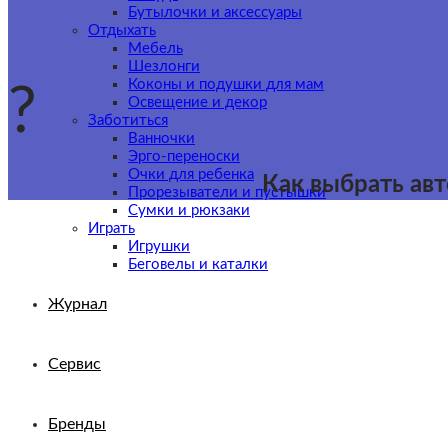
Бутылочки и аксессуары
Отдыхать
Мебель
Шезлонги
Коконы и подушки для мам
?
Освещение и декор
Заботиться
Ванночки
Эрго-переноски
Очки для ребенка
Как выбрать ав
Прорезыватели и пустышки
Сумки и рюкзаки
Играть
Игрушки
Беговелы и каталки
Журнал
Сервис
Бренды