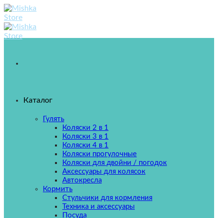
Skip
to
content
Каталог
Гулять
Коляски 2 в 1
Коляски 3 в 1
Коляски 4 в 1
Коляски прогулочные
Коляски для двойни / погодок
Аксессуары для колясок
Автокресла
Кормить
Стульчики для кормления
Техника и аксессуары
Посуда