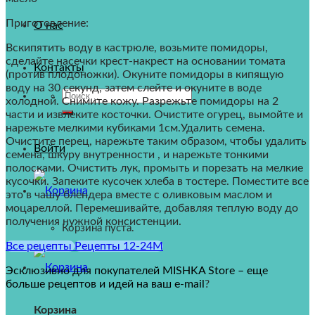
Приготовление:
О нас
Вскипятить воду в кастрюле, возьмите помидоры,
сделайте насечки крест-накрест на основании томата
Контакты
(против плодоножки). Окуните помидоры в кипящую
воду на 30 секунд, затем слейте и окуните в воде
Искать:
холодной. Снимите кожу. Разрежьте помидоры на 2
части и извлеките косточки. Очистите огурец, вымойте и
нарежьте мелкими кубиками 1см.Удалить семена.
Очистите перец, нарежьте таким образом, чтобы удалить
Войти
семена, шкуру внутренности , и нарежьте тонкими
полосками. Очистить лук, промыть и порезать на мелкие
кусочки. Запеките кусочек хлеба в тостере. Поместите все
это в чашу блендера вместе с оливковым маслом и
моцареллой. Перемешивайте, добавляя теплую воду до
получения нужной консистенции.
Корзина пуста.
Все рецепты
Рецепты 12-24M
Эсклюзивно для покупателей MISHKA Store – еще
больше рецептов и идей на ваш e-mail
?
Корзина