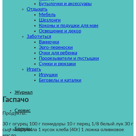
Бутылочки и аксессуары
Отдыхать
Мебель
Шезлонги
Коконы и подушки для мам
Освещение и декор
Заботиться
Ванночки
Эрго-переноски
Очки для ребенка
Прорезыватели и пустышки
Сумки и рюкзаки
Играть
Игрушки
Беговелы и каталки
Журнал
Гаспачо
Сервис
Продукты:
30 г огурец 100 г помидоры 10 г перец 1/8 белый лук 30 г
Бренды
сыр моцарелла 1 кусок хлеба (40г) 1 ложка оливковое
масло