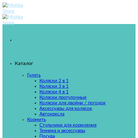
Skip
to
content
Каталог
Гулять
Коляски 2 в 1
Коляски 3 в 1
Коляски 4 в 1
Коляски прогулочные
Коляски для двойни / погодок
Аксессуары для колясок
Автокресла
Кормить
Стульчики для кормления
Техника и аксессуары
Посуда