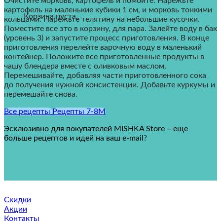
Очистите морковь, картофель и помойте. Нарежьте
картофель на маленькие кубики 1 см, и морковь тонкими
Корзина пуста.
кольцами. Нарежьте телятину на небольшие кусочки.
Поместите все это в корзину, для пара. Залейте воду в бак
(уровень 3) и запустите процесс приготовления. В конце
приготовления перелейте варочную воду в маленький
контейнер. Положите все приготовленные продукты в
чашу блендера вместе с оливковым маслом.
Перемешивайте, добавляя части приготовленного сока
до получения нужной консистенции. Добавьте куркумы и
перемешайте снова.
Все рецепты
Рецепты 7-8M
Эсклюзивно для покупателей MISHKA Store – еще
больше рецептов и идей на ваш e-mail
?
Скидки
Акции
Контакты