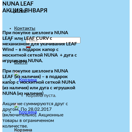
NUNA LEAF
АКЦИЯ ЯНВАРЯ
О нас
Контакты
При покупке шезлонга NUNA
LEAF или LEAF CURV с
Искать:
механизмом для укачивания LEAF
Wind – в подарок капор с
москитной сеткой NUNA + дуга с
игрушками NUNA.
Войти
При покупке шезлонга NUNA
LEAF (из наличия) – в подарок
капор с москитной сеткой NUNA
(из наличия) или дуга с игрушкой
NUNA (из наличия)
Корзина пуста.
Акции не суммируются друг с
другом. По 28.02.2017
(включительно). Акционные
товары в ограниченном
количестве.
Корзина