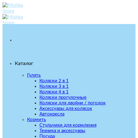
Skip
to
content
Каталог
Гулять
Коляски 2 в 1
Коляски 3 в 1
Коляски 4 в 1
Коляски прогулочные
Коляски для двойни / погодок
Аксессуары для колясок
Автокресла
Кормить
Стульчики для кормления
Техника и аксессуары
Посуда