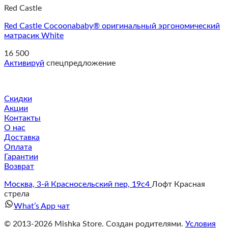
Red Castle
Red Castle Cocoonababy® оригинальный эргономический
матрасик White
16 500
Активируй
спецпредложение
Скидки
Акции
Контакты
О нас
Доставка
Оплата
Гарантии
Возврат
Москва, 3-й Красносельский пер, 19с4
Лофт Красная
стрела
What’s App чат
© 2013-2026 Mishka Store. Cоздан родителями.
Условия