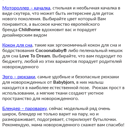
Мотороллер – качалка
, стильная и необычная качалка в
виде скутера, что может быть интереснее для деток
нового поколения. Выбирайте цвет который Вам
понравится, а высокое качество европейского
бренда
Childhome
вдохновит вас и порадует
дизайнерским видом
Кокон для сна
, такие как эргономичный кокон для сна и
бодрствования
Cocoonababy®
либо пеленальный мешок
для сна
Love To Dream
. Выбирайте, что вам подходит по
бюджету, любой из этих вариантов порадует родителей
новорожденного
Эрго – рюкзаки
, самые удобные и безопасные рюкзаки
для новорожденных от
Babybjorn,
в них малыш
находится в наиболее естественной позе.
Рюкзак прост в
использовании,
а мягкие ткани создают уютное
пространство для новорожденного.
Блендер – пароварку
, сейчас модельный ряд очень
широк, блендер не только варит на пару, но и
размораживает, подогревает, стерилизует бутылочки.
Рекомендую, мама новорожденного скажет вам спасибо!