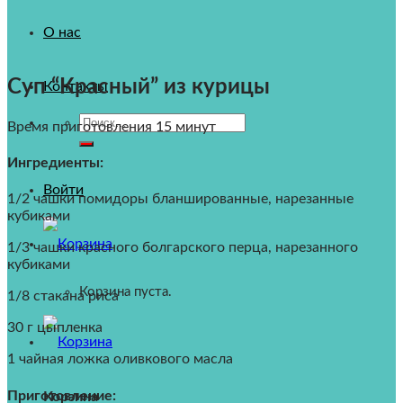
О нас
Суп “Красный” из курицы
Контакты
Искать:
Время приготовления 15 минут
Ингредиенты:
Войти
1/2 чашки помидоры бланшированные, нарезанные
кубиками
1/3 чашки красного болгарского перца, нарезанного
кубиками
Корзина пуста.
1/8 стакана риса
30 г цыпленка
1 чайная ложка оливкового масла
Приготовление:
Корзина