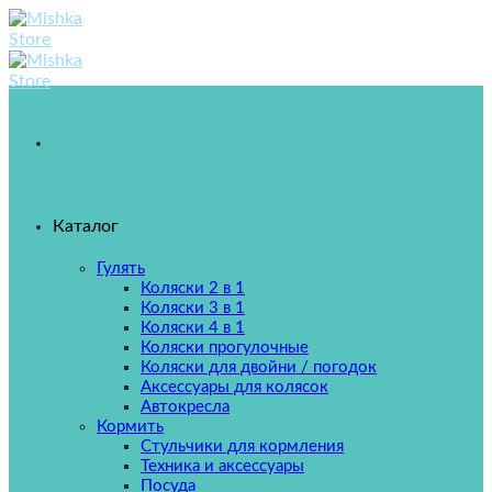
Skip
to
content
Каталог
Гулять
Коляски 2 в 1
Коляски 3 в 1
Коляски 4 в 1
Коляски прогулочные
Коляски для двойни / погодок
Аксессуары для колясок
Автокресла
Кормить
Стульчики для кормления
Техника и аксессуары
Посуда