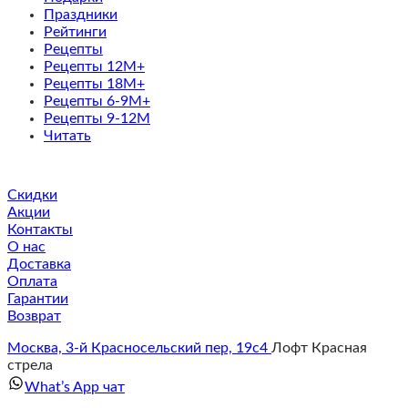
Праздники
Рейтинги
Рецепты
Рецепты 12M+
Рецепты 18M+
Рецепты 6-9M+
Рецепты 9-12M
Читать
Скидки
Акции
Контакты
О нас
Доставка
Оплата
Гарантии
Возврат
Москва, 3-й Красносельский пер, 19с4
Лофт Красная
стрела
What’s App чат