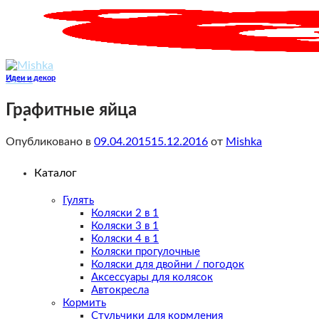
Skip
to
content
Идеи и декор
Графитные яйца
Опубликовано в
09.04.2015
15.12.2016
от
Mishka
Каталог
Гулять
Коляски 2 в 1
Коляски 3 в 1
Коляски 4 в 1
Коляски прогулочные
Коляски для двойни / погодок
Аксессуары для колясок
Автокресла
Кормить
Стульчики для кормления