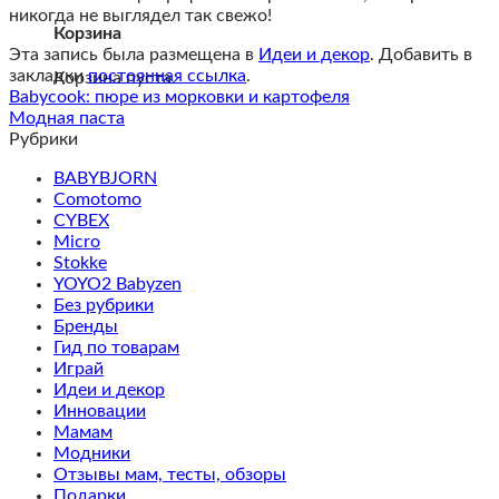
никогда не выглядел так свежо!
Корзина
Эта запись была размещена в
Идеи и декор
. Добавить в
закладки
постоянная ссылка
.
Корзина пуста.
Babycook: пюре из морковки и картофеля
Модная паста
Рубрики
BABYBJORN
Comotomo
CYBEX
Micro
Stokke
YOYO2 Babyzen
Без рубрики
Бренды
Гид по товарам
Играй
Идеи и декор
Инновации
Мамам
Модники
Отзывы мам, тесты, обзоры
Подарки