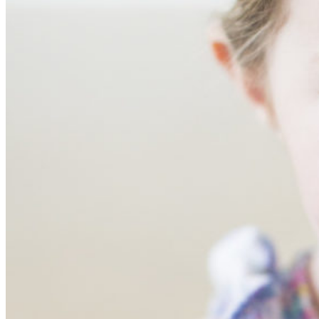
Техника и аксессуары
Посуда
Бутылочки и аксессуары
Отдыхать
Мебель
Шезлонги
Коконы и подушки для мам
Освещение и декор
Заботиться
Ванночки
Эрго-переноски
Очки для ребенка
Прорезыватели и пустышки
Сумки и рюкзаки
Играть
Игрушки
Беговелы и каталки
Журнал
Сервис