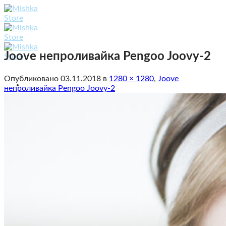
Skip
to
content
Joove непроливайка Pengoo Joovy-2
Опубликовано
03.11.2018
в
1280 × 1280
,
Joove
непроливайка Pengoo Joovy-2
Каталог
Гулять
Коляски 2 в 1
Коляски 3 в 1
Коляски 4 в 1
Коляски прогулочные
Коляски для двойни / погодок
Аксессуары для колясок
Автокресла
Кормить
Стульчики для кормления