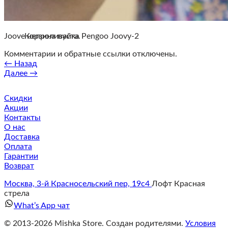
Корзина
Joove непроливайка Pengoo Joovy-2
Корзина пуста.
Комментарии и обратные ссылки отключены.
←
Назад
Далее
→
Скидки
Акции
Контакты
О нас
Доставка
Оплата
Гарантии
Возврат
Москва, 3-й Красносельский пер, 19с4
Лофт Красная
стрела
What’s App чат
© 2013-2026 Mishka Store. Cоздан родителями.
Условия