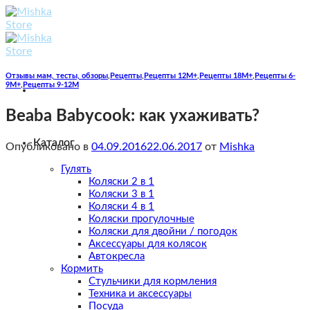
Skip
to
content
Отзывы мам, тесты, обзоры
,
Рецепты
,
Рецепты 12M+
,
Рецепты 18M+
,
Рецепты 6-
9M+
,
Рецепты 9-12M
Beaba Babycook: как ухаживать?
Каталог
Опубликовано в
04.09.2016
22.06.2017
от
Mishka
Гулять
Коляски 2 в 1
Коляски 3 в 1
Коляски 4 в 1
Коляски прогулочные
Коляски для двойни / погодок
Аксессуары для колясок
Автокресла
Кормить
Стульчики для кормления
Техника и аксессуары
Посуда