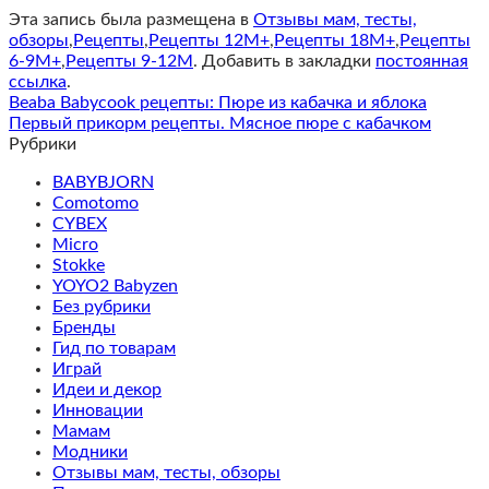
Эта запись была размещена в
Отзывы мам, тесты,
обзоры
,
Рецепты
,
Рецепты 12M+
,
Рецепты 18M+
,
Рецепты
6-9M+
,
Рецепты 9-12M
. Добавить в закладки
постоянная
ссылка
.
Beaba Babycook рецепты: Пюре из кабачка и яблока
Первый прикорм рецепты. Мясное пюре с кабачком
Рубрики
BABYBJORN
Comotomo
CYBEX
Micro
Stokke
YOYO2 Babyzen
Без рубрики
Бренды
Гид по товарам
Играй
Идеи и декор
Инновации
Мамам
Модники
Отзывы мам, тесты, обзоры