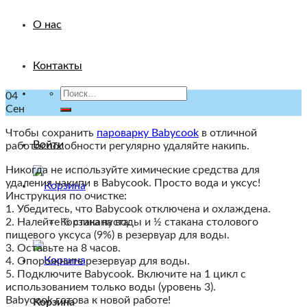
О нас
Контакты
Искать:
04
Сен
Чтобы сохранить
пароварку Babycook
в отличной
Войти
работоспособности регулярно удаляйте накипь.
Никогда не используйте химические средства для
удаления накипи в Babycook. Просто вода и уксус!
Инструкция по очистке:
1. Убедитесь, что Babycook отключена и охлаждена.
2. Налейте ½ стакана воды и ½ стакана столового
Корзина пуста.
пищевого уксуса (9%) в резервуар для воды.
3. Оставьте на 8 часов.
4. Опорожните резервуар для воды.
5. Подключите Babycook. Включите на 1 цикл с
использованием только воды (уровень 3).
Babycook готова к новой работе!
Корзина