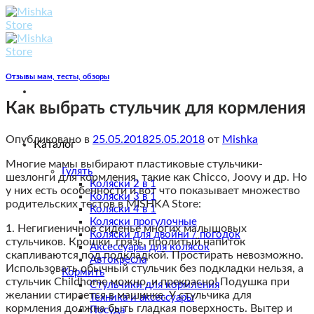
Skip
to
content
Отзывы мам, тесты, обзоры
Как выбрать стульчик для кормления
Опубликовано в
25.05.2018
25.05.2018
от
Mishka
Каталог
Многие мамы выбирают пластиковые стульчики-
Гулять
шезлонги для кормления, такие как Chicco, Joovy и др. Но
Коляски 2 в 1
у них есть особенности и вот что показывает множество
Коляски 3 в 1
родительских тестов в MISHKA Store:
Коляски 4 в 1
Коляски прогулочные
1. Негигиеничное сиденье многих малышовых
Коляски для двойни / погодок
стульчиков. Крошки, грязь, пролитый напиток
Аксессуары для колясок
скапливаются под подкладкой. Простирать невозможно.
Автокресла
Использовать обычный стульчик без подкладки нельзя, а
Кормить
стульчик Childhome можно, и прекрасно! Подушка при
Стульчики для кормления
желании стирается в машинке. У стульчика для
Техника и аксессуары
кормления должна быть гладкая поверхность. Вытер и
Посуда