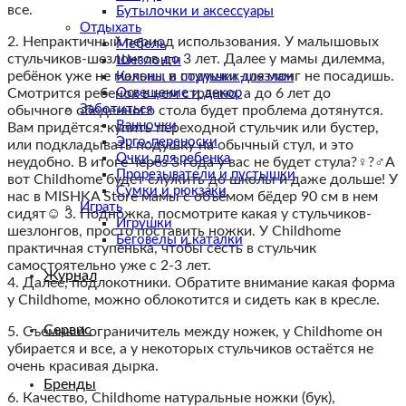
все.
Бутылочки и аксессуары
Отдыхать
2. Непрактичный период использования. У малышовых
Мебель
стульчиков-шезлонгов до 3 лет. Далее у мамы дилемма,
Шезлонги
ребёнок уже не малыш, в стульчик-шезлонг не посадишь.
Коконы и подушки для мам
Смотрится ребенок в нем странно, а до 6 лет до
Освещение и декор
Заботиться
обычного обеденного стола будет проблема дотянутся.
Ванночки
Вам придётся: купить переходной стульчик или бустер,
Эрго-переноски
или подкладывать подушку на обычный стул, и это
Очки для ребенка
неудобно. В итоге через 3 года у вас не будет стула?‍♀️?‍♂️А
Прорезыватели и пустышки
вот Childhome будет служить до школы и даже дольше! У
Сумки и рюкзаки
нас в MISHKA Store мамы с объёмом бёдер 90 см в нем
Играть
сидят☺ 3. Подножка, посмотрите какая у стульчиков-
Игрушки
шезлонгов, просто поставить ножки. У Childhome
Беговелы и каталки
практичная ступенька, чтобы сесть в стульчик
самостоятельно уже с 2-3 лет.
Журнал
4. Далее, подлокотники. Обратите внимание какая форма
у Childhome, можно облокотится и сидеть как в кресле.
Сервис
5. Съемный ограничитель между ножек, у Childhome он
убирается и все, а у некоторых стульчиков остаётся не
очень красивая дырка.
Бренды
6. Качество, Childhome натуральные ножки (бук),