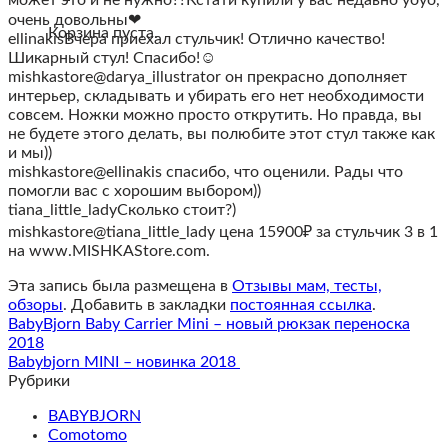
очень довольны❤
Корзина пуста.
ellinakisВчера приехал стульчик! Отлично качество!
Шикарный стул! Спасибо!☺
mishkastore@darya_illustrator он прекрасно дополняет
интерьер, складывать и убирать его нет необходимости
совсем. Ножки можно просто открутить. Но правда, вы
не будете этого делать, вы полюбите этот стул также как
и мы))
mishkastore@ellinakis спасибо, что оценили. Рады что
помогли вас с хорошим выбором))
tiana_little_ladyСколько стоит?)
mishkastore@tiana_little_lady цена 15900₽ за стульчик 3 в 1
на www.MISHKAStore.com.
Эта запись была размещена в
Отзывы мам, тесты,
обзоры
. Добавить в закладки
постоянная ссылка
.
BabyBjorn Baby Carrier Mini – новый рюкзак переноска
2018
Babybjorn MINI – новинка 2018
Рубрики
BABYBJORN
Comotomo