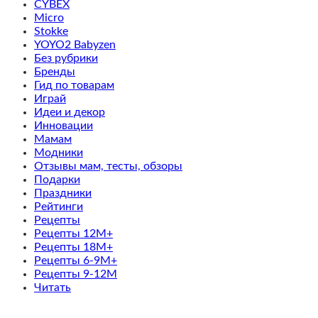
CYBEX
Micro
Stokke
YOYO2 Babyzen
Без рубрики
Бренды
Гид по товарам
Играй
Идеи и декор
Инновации
Мамам
Модники
Отзывы мам, тесты, обзоры
Подарки
Праздники
Рейтинги
Рецепты
Рецепты 12M+
Рецепты 18M+
Рецепты 6-9M+
Рецепты 9-12M
Читать