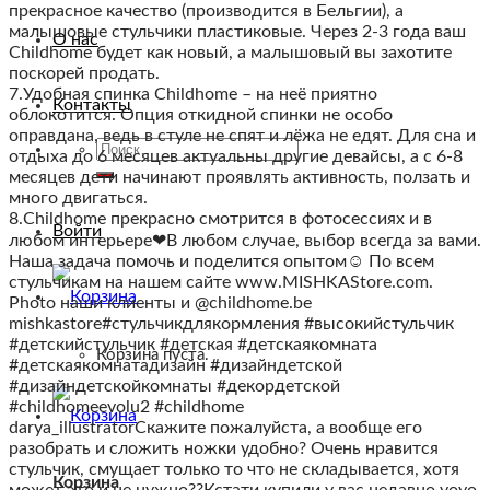
прекрасное качество (производится в Бельгии), а
малышовые стульчики пластиковые. Через 2-3 года ваш
О нас
Childhome будет как новый, а малышовый вы захотите
поскорей продать.
7.Удобная спинка Childhome – на неё приятно
Контакты
облокотится. Опция откидной спинки не особо
оправдана, ведь в стуле не спят и лёжа не едят. Для сна и
Искать:
отдыха до 6 месяцев актуальны другие девайсы, а с 6-8
месяцев дети начинают проявлять активность, ползать и
много двигаться.
8.Childhome прекрасно смотрится в фотосессиях и в
Войти
любом интерьере❤В любом случае, выбор всегда за вами.
Наша задача помочь и поделится опытом☺ По всем
стульчикам на нашем сайте www.MISHKAStore.com.
Photo наши клиенты и @childhome.be
mishkastore#стульчикдлякормления #высокийстульчик
#детскийстульчик #детская #детскаякомната
Корзина пуста.
#детскаякомнатадизайн #дизайндетской
#дизайндетскойкомнаты #декордетской
#childhomeevolu2 #childhome
darya_illustratorСкажите пожалуйста, а вообще его
разобрать и сложить ножки удобно? Очень нравится
стульчик, смущает только то что не складывается, хотя
Корзина
может это и не нужно??Кстати купили у вас недавно yoyo,