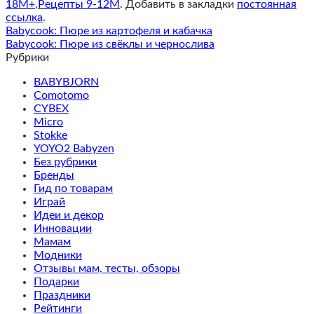
18M+
,
Рецепты 9-12M
. Добавить в закладки
постоянная
ссылка
.
Babycook: Пюре из картофеля и кабачка
Babycook: Пюре из свёклы и чернослива
Рубрики
BABYBJORN
Comotomo
CYBEX
Micro
Stokke
YOYO2 Babyzen
Без рубрики
Бренды
Гид по товарам
Играй
Идеи и декор
Инновации
Мамам
Модники
Отзывы мам, тесты, обзоры
Подарки
Праздники
Рейтинги