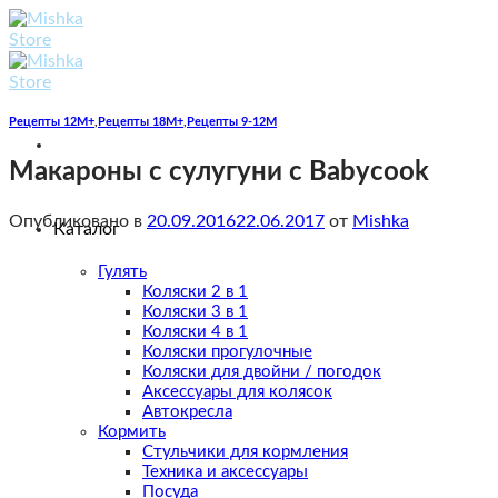
Skip
to
content
Рецепты 12M+
,
Рецепты 18M+
,
Рецепты 9-12M
Макароны с сулугуни с Babycook
Опубликовано в
20.09.2016
22.06.2017
от
Mishka
Каталог
Гулять
Коляски 2 в 1
Коляски 3 в 1
Коляски 4 в 1
Коляски прогулочные
Коляски для двойни / погодок
Аксессуары для колясок
Автокресла
Кормить
Стульчики для кормления
Техника и аксессуары
Посуда