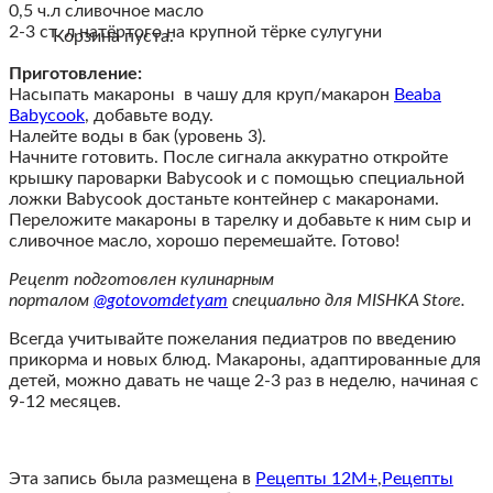
0,5 ч.л сливочное масло
2-3 ст. л натёртого на крупной тёрке сулугуни
Корзина пуста.
Приготовление:
Насыпать макароны в чашу для круп/макарон
Beaba
Babycook
, добавьте воду.
Налейте воды в бак (уровень 3).
Начните готовить. После сигнала аккуратно откройте
крышку пароварки Babycook и с помощью специальной
ложки Babycook достаньте контейнер с макаронами.
Переложите макароны в тарелку и добавьте к ним сыр и
сливочное масло, хорошо перемешайте. Готово!
Рецепт подготовлен кулинарным
порталом
@gotovomdetyam
специально для MISHKA Store.
Всегда учитывайте пожелания педиатров по введению
прикорма и новых блюд. Макароны, адаптированные для
детей, можно давать не чаще 2-3 раз в неделю, начиная с
9-12 месяцев.
Эта запись была размещена в
Рецепты 12M+
,
Рецепты