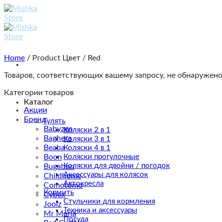
Skip
to
content
Home
/
Product Цвет
/
Red
Товаров, соответствующих вашему запросу, не обнаружено
Категории товаров
Каталог
Акции
Бренд
Гулять
Babyzen
Коляски 2 в 1
Baghera
Коляски 3 в 1
Beaba
Коляски 4 в 1
Boon
Коляски прогулочные
Коляски для двойни / погодок
Bugaboo
Аксессуары для колясок
Childhome
Автокресла
Comotomo
Кормить
Cybex
Стульчики для кормления
Joolz
Техника и аксессуары
Mr Maria
Посуда