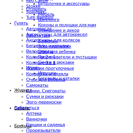
Red Castle
Бутылочки и аксессуары
Stokke
Отдыхать
Suavinex
Мебель
Tutti Bambini
Шезлонги
Гулять
Коконы и подушки для мам
Автокресла
Освещение и декор
Аксессуары для автокресел
Заботиться
Аксессуары для колясок
Ванночки
Беговелы и каталки
Эрго-переноски
Велосипеды
Очки для ребенка
Коляски 2 в 1
Прорезыватели и пустышки
Коляски 3 в 1
Сумки и рюкзаки
Играть
Коляски прогулочные
Игрушки
Конверты и одеяла
Беговелы и каталки
Очки для ребенка
Самокаты
Журнал
Санки. Снегокаты
Сумки и рюкзаки
Эрго-переноски
Заботиться
Сервис
Аптека
Ванночки
Горшки и сиденья
Бренды
Прорезыватели