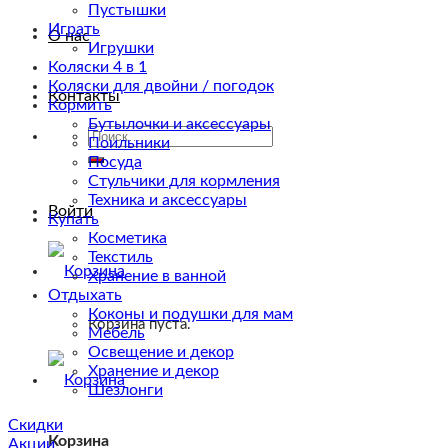
Пустышки
Играть
О нас
Игрушки
Коляски 4 в 1
Коляски для двойни / погодок
Контакты
Кормить
Бутылочки и аксессуары
Искать:
Поильники
Посуда
Стульчики для кормления
Техника и аксессуары
Войти
Купать
Косметика
Текстиль
Хранение в ванной
Отдыхать
Коконы и подушки для мам
Корзина пуста.
Мебель
Освещение и декор
Хранение и декор
Шезлонги
Скидки
Корзина
Акции