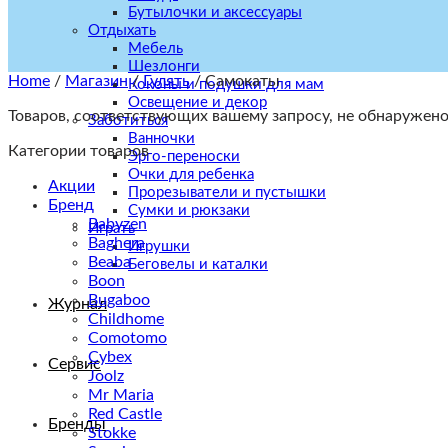
Бутылочки и аксессуары
Отдыхать
Мебель
Шезлонги
Home
/
Магазин
/
Гулять
/
Самокаты
Коконы и подушки для мам
Освещение и декор
Товаров, соответствующих вашему запросу, не обнаружено
Заботиться
Ванночки
Категории товаров
Эрго-переноски
Очки для ребенка
Акции
Прорезыватели и пустышки
Бренд
Сумки и рюкзаки
Babyzen
Играть
Baghera
Игрушки
Beaba
Беговелы и каталки
Boon
Bugaboo
Журнал
Childhome
Comotomo
Cybex
Сервис
Joolz
Mr Maria
Red Castle
Бренды
Stokke