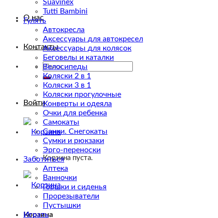
Suavinex
Tutti Bambini
О нас
Гулять
Автокресла
Аксессуары для автокресел
Контакты
Аксессуары для колясок
Беговелы и каталки
Искать:
Велосипеды
Коляски 2 в 1
Коляски 3 в 1
Коляски прогулочные
Войти
Конверты и одеяла
Очки для ребенка
Самокаты
Санки. Снегокаты
Сумки и рюкзаки
Эрго-переноски
Корзина пуста.
Заботиться
Аптека
Ванночки
Горшки и сиденья
Прорезыватели
Пустышки
Корзина
Играть