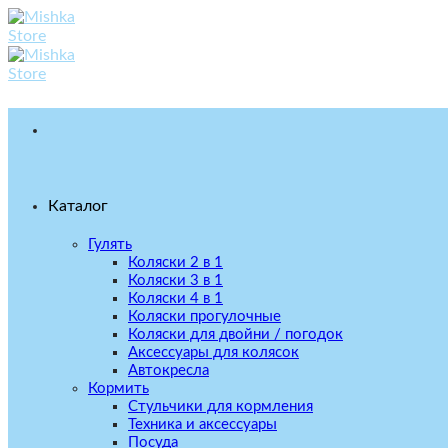
Skip
to
content
Каталог
Гулять
Коляски 2 в 1
Коляски 3 в 1
Коляски 4 в 1
Коляски прогулочные
Коляски для двойни / погодок
Аксессуары для колясок
Автокресла
Кормить
Стульчики для кормления
Техника и аксессуары
Посуда