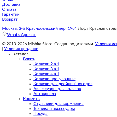
Доставка
Оплата
Гарантии
Возврат
Москва, 3-й Красносельский пер, 19с4
Лофт Красная стре
What’s App чат
© 2013-2026 Mishka Store. Cоздан родителями.
Условия ис
|
Условия продажи
Каталог
Гулять
Коляски 2 в 1
Коляски 3 в 1
Коляски 4 в 1
Коляски прогулочные
Коляски для двойни / погодок
Аксессуары для колясок
Автокресла
Кормить
Стульчики для кормления
Техника и аксессуары
Посуда