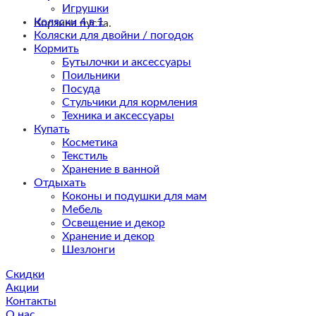
Игрушки
Коляски 4 в 1
Корзина пуста.
Коляски для двойни / погодок
Кормить
Бутылочки и аксессуары
Поильники
Посуда
Стульчики для кормления
Техника и аксессуары
Купать
Косметика
Текстиль
Хранение в ванной
Отдыхать
Коконы и подушки для мам
Мебель
Освещение и декор
Хранение и декор
Шезлонги
Скидки
Акции
Контакты
О нас