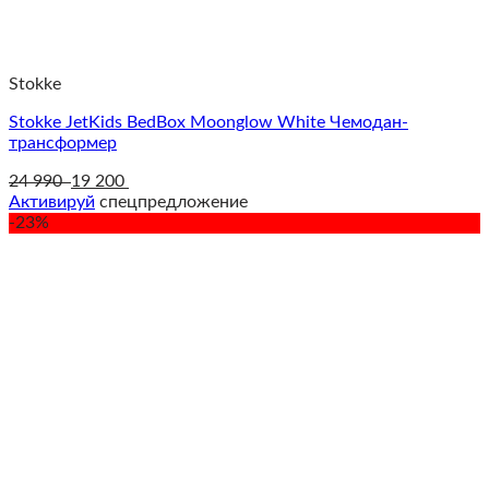
Stokke
Stokke JetKids BedBox Moonglow White Чемодан-
трансформер
24 990
19 200
Активируй
спецпредложение
-23%