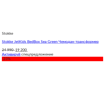
Stokke
Stokke JetKids BedBox Sea Green Чемодан-трансформер
24 990
19 200
Активируй
спецпредложение
-23%