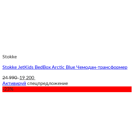
Stokke
Stokke JetKids BedBox Arctic Blue Чемодан-трансформер
24 990
19 200
Активируй
спецпредложение
-23%