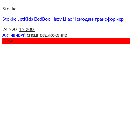
Stokke
Stokke JetKids BedBox Hazy Lilac Чемодан-трансформер
24 990
19 200
Активируй
спецпредложение
-23%