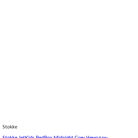
Stokke
Stokke JetKids BedBox Midnight Grey Чемодан-