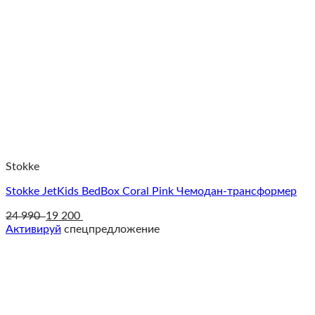
Stokke
Stokke JetKids BedBox Coral Pink Чемодан-трансформер
24 990
19 200
Активируй
спецпредложение