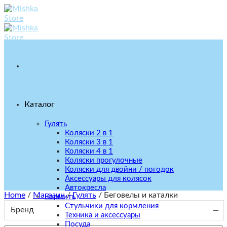
Skip
to
content
Каталог
Гулять
Коляски 2 в 1
Коляски 3 в 1
Коляски 4 в 1
Коляски прогулочные
Коляски для двойни / погодок
Аксессуары для колясок
Автокресла
Home
/
Магазин
/
Гулять
/
Беговелы и каталки
Кормить
Стульчики для кормления
Бренд
Техника и аксессуары
Посуда