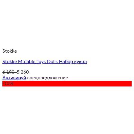
Stokke
Stokke MuTable Toys Dolls Набор кукол
6 190
5 260
Активируй
спецпредложение
-15%