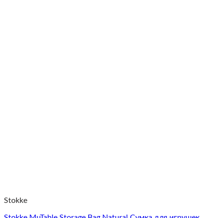
Stokke
Stokke MuTable Storage Bag Natural Сумка для игрушек