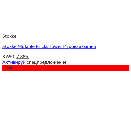
Stokke
Stokke MuTable Bricks Tower Игровая башня
8 690
7 386
Активируй
спецпредложение
-15%