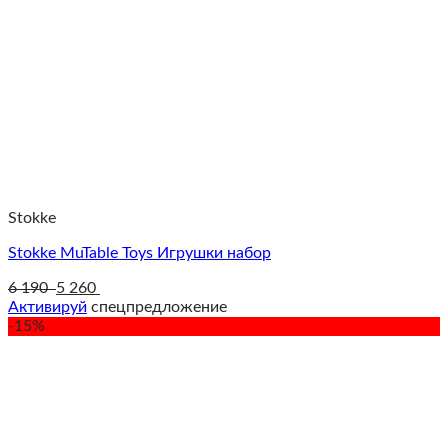
Stokke
Stokke MuTable Toys Игрушки набор
6 190
5 260
Активируй
спецпредложение
-15%