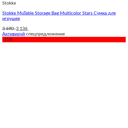
Stokke
Stokke MuTable Storage Bag Multicolor Stars Сумка для
игрушек
3 690
3 136
Активируй
спецпредложение
-15%