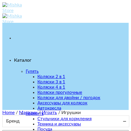
Skip
to
content
Каталог
Гулять
Коляски 2 в 1
Коляски 3 в 1
Коляски 4 в 1
Коляски прогулочные
Коляски для двойни / погодок
Аксессуары для колясок
Автокресла
Home
/
Магазин
/
Играть
/
Игрушки
Кормить
Стульчики для кормления
Бренд
Техника и аксессуары
Посуда