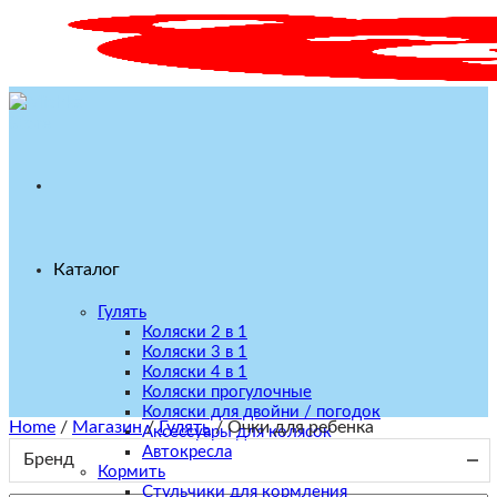
Skip
to
content
Каталог
Гулять
Коляски 2 в 1
Коляски 3 в 1
Коляски 4 в 1
Коляски прогулочные
Коляски для двойни / погодок
Home
/
Магазин
/
Гулять
/
Очки для ребенка
Аксессуары для колясок
Автокресла
Бренд
Кормить
Стульчики для кормления