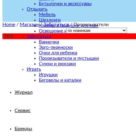
Бутылочки и аксессуары
Отдыхать
Мебель
Шезлонги
Home
/
Магазин
/
Заботиться
/
Прорезыватели
Коконы и подушки для мам
Освещение и декор
-18%
Заботиться
Ванночки
Эрго-переноски
Очки для ребенка
Прорезыватели и пустышки
Сумки и рюкзаки
Играть
Игрушки
Беговелы и каталки
Журнал
Сервис
Бренды