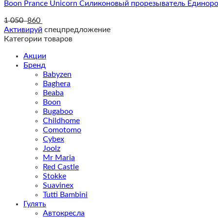
Boon Prance Unicorn Cиликоновый прорезыватель Единоро
1 050
860
Активируй
спецпредложение
Категории товаров
Акции
Бренд
Babyzen
Baghera
Beaba
Boon
Bugaboo
Childhome
Comotomo
Cybex
Joolz
Mr Maria
Red Castle
Stokke
Suavinex
Tutti Bambini
Гулять
Автокресла