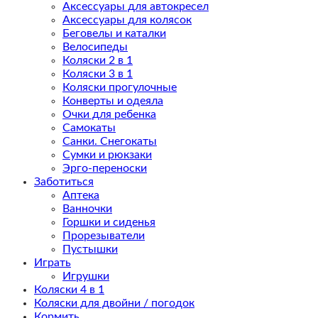
Аксессуары для автокресел
Аксессуары для колясок
Беговелы и каталки
Велосипеды
Коляски 2 в 1
Коляски 3 в 1
Коляски прогулочные
Конверты и одеяла
Очки для ребенка
Самокаты
Санки. Снегокаты
Сумки и рюкзаки
Эрго-переноски
Заботиться
Аптека
Ванночки
Горшки и сиденья
Прорезыватели
Пустышки
Играть
Игрушки
Коляски 4 в 1
Коляски для двойни / погодок
Кормить