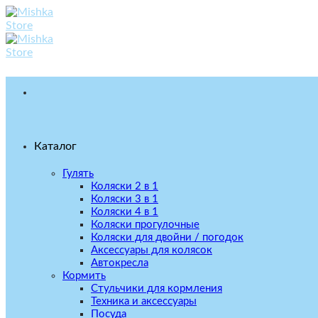
Skip
to
content
Каталог
Гулять
Коляски 2 в 1
Коляски 3 в 1
Коляски 4 в 1
Коляски прогулочные
Коляски для двойни / погодок
Аксессуары для колясок
Автокресла
Кормить
Стульчики для кормления
Техника и аксессуары
Посуда