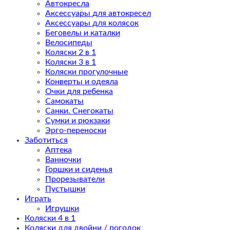
Автокресла
Аксессуары для автокресел
Аксессуары для колясок
Беговелы и каталки
Велосипеды
Коляски 2 в 1
Коляски 3 в 1
Коляски прогулочные
Конверты и одеяла
Очки для ребенка
Самокаты
Санки. Снегокаты
Сумки и рюкзаки
Эрго-переноски
Заботиться
Аптека
Ванночки
Горшки и сиденья
Прорезыватели
Пустышки
Играть
Игрушки
Коляски 4 в 1
Коляски для двойни / погодок