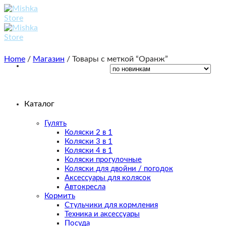
Skip
to
content
Home
/
Магазин
/
Товары с меткой “Оранж”
Каталог
Гулять
Коляски 2 в 1
Коляски 3 в 1
Коляски 4 в 1
Коляски прогулочные
Коляски для двойни / погодок
Аксессуары для колясок
Автокресла
Кормить
Стульчики для кормления
Техника и аксессуары
Посуда