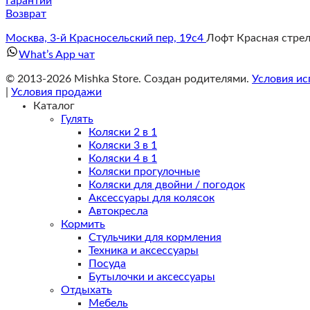
Гарантии
Возврат
Москва, 3-й Красносельский пер, 19с4
Лофт Красная стре
What’s App чат
© 2013-2026 Mishka Store. Cоздан родителями.
Условия ис
|
Условия продажи
Каталог
Гулять
Коляски 2 в 1
Коляски 3 в 1
Коляски 4 в 1
Коляски прогулочные
Коляски для двойни / погодок
Аксессуары для колясок
Автокресла
Кормить
Стульчики для кормления
Техника и аксессуары
Посуда
Бутылочки и аксессуары
Отдыхать
Мебель