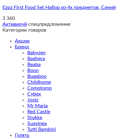
Ezpz First Food Set Набор из 4х предметов, Синий
3 360
Активируй
спецпредложение
Категории товаров
Акции
Бренд
Babyzen
Baghera
Beaba
Boon
Bugaboo
Childhome
Comotomo
Cybex
Joolz
Mr Maria
Red Castle
Stokke
Suavinex
Tutti Bambini
Гулять