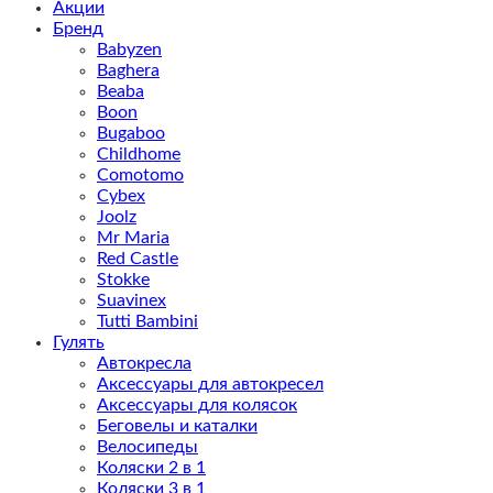
Акции
Бренд
Babyzen
Baghera
Beaba
Boon
Bugaboo
Childhome
Comotomo
Cybex
Joolz
Mr Maria
Red Castle
Stokke
Suavinex
Tutti Bambini
Гулять
Автокресла
Аксессуары для автокресел
Аксессуары для колясок
Беговелы и каталки
Велосипеды
Коляски 2 в 1
Коляски 3 в 1