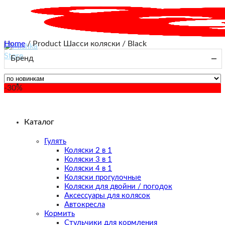
Skip
to
content
Home
/
Product Шасси коляски
/
Black
Бренд
-30%
Каталог
Гулять
Коляски 2 в 1
Коляски 3 в 1
Коляски 4 в 1
Коляски прогулочные
Коляски для двойни / погодок
Аксессуары для колясок
Автокресла
Кормить
Стульчики для кормления