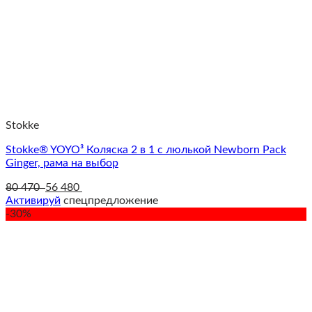
Stokke
Stokke® YOYO³ Коляска 2 в 1 с люлькой Newborn Pack
Ginger, рама на выбор
80 470
56 480
Активируй
спецпредложение
-30%