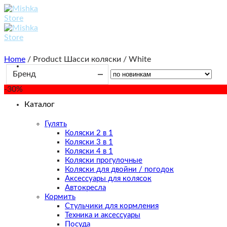
Skip
to
content
Home
/
Product Шасси коляски
/
White
Бренд
-30%
Каталог
Гулять
Коляски 2 в 1
Коляски 3 в 1
Коляски 4 в 1
Коляски прогулочные
Коляски для двойни / погодок
Аксессуары для колясок
Автокресла
Кормить
Стульчики для кормления
Техника и аксессуары
Посуда