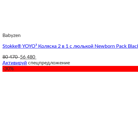
Babyzen
Stokke® YOYO³ Коляска 2 в 1 с люлькой Newborn Pack Blac
80 470
56 480
Активируй
спецпредложение
-30%