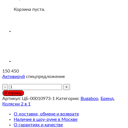
Корзина пуста.
150 450
Активируй
спецпредложение
Количество
Bugaboo
В корзину
Dragonfly
Артикул:
ЦБ-00010973-1
Категории:
Bugaboo
,
Бренд
,
Коляска
Коляски 2 в 1
2
в
О доставке, обмене и возврате
1,
Наличие в шоу-руме в Москве
шасси
О гарантиях и качестве