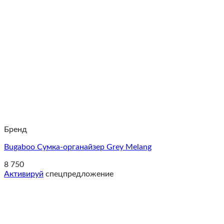
Бренд
Bugaboo Сумка-органайзер Grey Melang
8 750
Активируй
спецпредложение