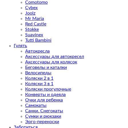
Comotomo
Cybex
Joolz
Mr Maria
Red Castle
Stokke
Suavinex
Tutti Bambini
Гулять
Автокресла
Аксессуары для автокресел
Аксессуары для колясок
Беговелы и каталки
Велосипеды
Коляски 2 в 1
Коляски 3 в 1
Коляски прогулочные
Конверты и одеяла
Очки для ребенка
Самокаты
Санки. Снегокаты
Сумки и рюкзаки
Эрго-переноски
Заботиться