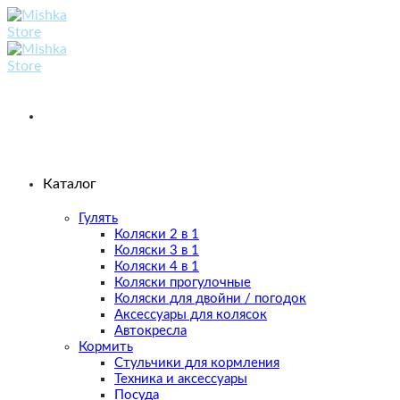
Skip
to
content
Каталог
Гулять
Коляски 2 в 1
Коляски 3 в 1
Коляски 4 в 1
Коляски прогулочные
Коляски для двойни / погодок
Аксессуары для колясок
Автокресла
Кормить
Стульчики для кормления
Техника и аксессуары
Посуда