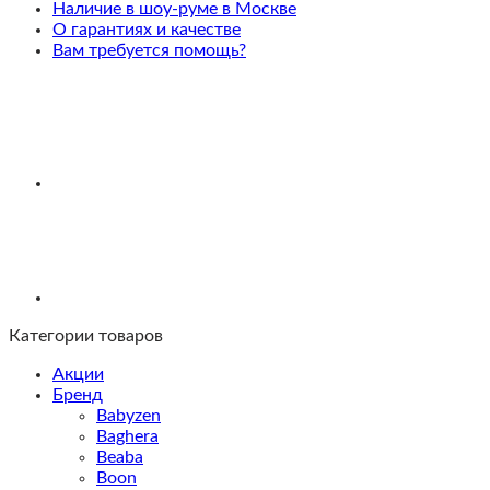
2
Наличие в шоу-руме в Москве
в
О гарантиях и качестве
1,
Вам требуется помощь?
шасси
Black/Heritage
Black-
Moon
Grey
Категории товаров
Акции
Бренд
Babyzen
Baghera
Beaba
Boon