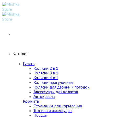
Skip
to
content
Каталог
Гулять
Коляски 2 в 1
Коляски 3 в 1
Коляски 4 в 1
Коляски прогулочные
Коляски для двойни / погодок
Аксессуары для колясок
Автокресла
Кормить
Стульчики для кормления
Техника и аксессуары
Посуда