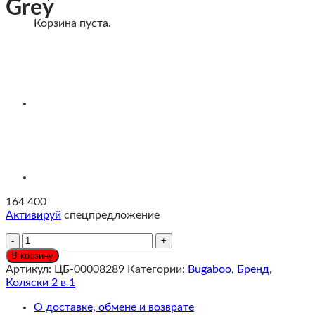
Grey
Корзина пуста.
164 400
Активируй
спецпредложение
Количество
Bugaboo
В корзину
Fox
Артикул:
ЦБ-00008289
Категории:
Bugaboo
,
Бренд
,
5
Коляски 2 в 1
Renew
Коляска
О доставке, обмене и возврате