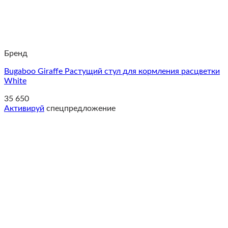
Бренд
Bugaboo Giraffe Растущий стул для кормления расцветки
White
35 650
Активируй
спецпредложение