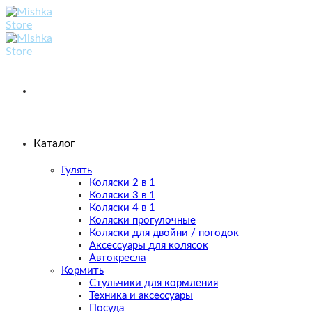
Skip
to
content
Каталог
Гулять
Коляски 2 в 1
Коляски 3 в 1
Коляски 4 в 1
Коляски прогулочные
Коляски для двойни / погодок
Аксессуары для колясок
Автокресла
Кормить
Стульчики для кормления
Техника и аксессуары
Посуда