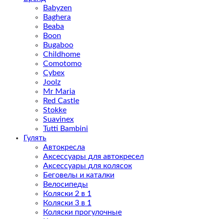
Babyzen
Baghera
Beaba
Boon
Bugaboo
Childhome
Comotomo
Cybex
Joolz
Mr Maria
Red Castle
Stokke
Suavinex
Tutti Bambini
Гулять
Автокресла
Аксессуары для автокресел
Аксессуары для колясок
Беговелы и каталки
Велосипеды
Коляски 2 в 1
Коляски 3 в 1
Коляски прогулочные