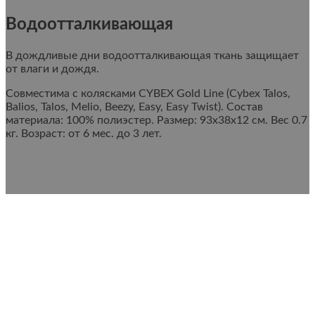
Водоотталкивающая
В дождливые дни водоотталкивающая ткань защищает
от влаги и дождя.
Совместима с колясками CYBEX Gold Line (Cybex Talos,
Balios, Talos, Melio, Beezy, Easy, Easy Twist). Состав
материала: 100% полиэстер. Размер: 93x38x12 см. Вес 0.7
кг. Возраст: от 6 мес. до 3 лет.