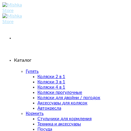
Skip
to
content
Каталог
Гулять
Коляски 2 в 1
Коляски 3 в 1
Коляски 4 в 1
Коляски прогулочные
Коляски для двойни / погодок
Аксессуары для колясок
Автокресла
Кормить
Стульчики для кормления
Техника и аксессуары
Посуда