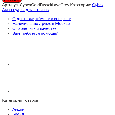
Накидка
Артикул:
CybexGoldFusackLavaGrey
Категории:
Cybex
,
на
Аксессуары для колясок
ножки
Stone
О доставке, обмене и возврате
Grey
Наличие в шоу-руме в Москве
для
О гарантиях и качестве
колясок
Вам требуется помощь?
Balios,
Twist,
Beezy,
Melio,
Orfeo
Категории товаров
Акции
Бренд