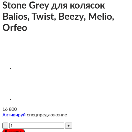
Stone Grey для колясок
Balios, Twist, Beezy, Melio,
Orfeo
16 800
Активируй
спецпредложение
Количество
Cybex
В корзину