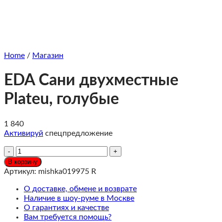
Home
/
Магазин
EDA Сани двухместные
Plateu, голубые
1 840
Активируй
спецпредложение
Количество
EDA
В корзину
Сани
Артикул:
mishka019975 R
двухместные
Plateu,
О доставке, обмене и возврате
голубые
Наличие в шоу-руме в Москве
О гарантиях и качестве
Вам требуется помощь?