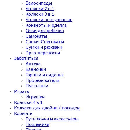
Велосипеды
Коляски 2 в 1
Коляски 3 в 1
Коляски прогулочные
Конверты и одеяла
Очки для ребенка
Самокаты
Санки. Снегокаты
Сумки и рюкзаки
Эрго-переноски
Заботиться
Аптека
Ванночки
Горшки и сиденья
Прорезыватели
Пустышки
Играть
Игрушки
Коляски 4 в 1
Коляски для двойни / погодок
Кормить
Бутылочки и аксессуары
Поильники
Посуда