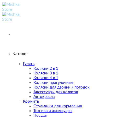
Skip
to
content
Каталог
Гулять
Коляски 2 в 1
Коляски 3 в 1
Коляски 4 в 1
Коляски прогулочные
Коляски для двойни / погодок
Аксессуары для колясок
Автокресла
Кормить
Стульчики для кормления
Техника и аксессуары
Посуда