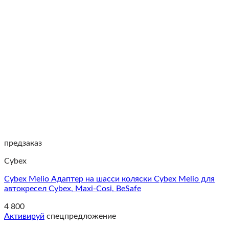
предзаказ
Cybex
Cybex Melio Адаптер на шасси коляски Cybex Melio для
автокресел Cybex, Maxi-Cosi, BeSafe
4 800
Активируй
спецпредложение