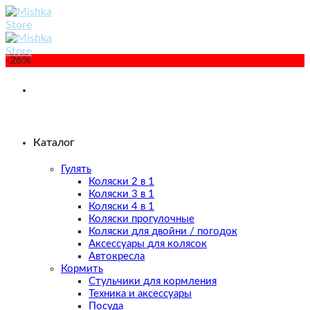
Skip
to
content
-26%
Каталог
Гулять
Коляски 2 в 1
Коляски 3 в 1
Коляски 4 в 1
Коляски прогулочные
Коляски для двойни / погодок
Аксессуары для колясок
Автокресла
Кормить
Стульчики для кормления
Техника и аксессуары
Посуда