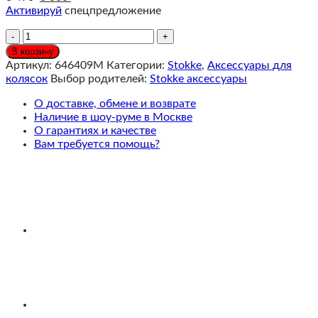
Активируй
спецпредложение
Количество
Stokke
В корзину
YOYO
Артикул:
646409M
Категории:
Stokke
,
Аксессуары для
Комплект
колясок
Выбор родителей:
Stokke аксессуары
прогулочного
текстиля,
О доставке, обмене и возврате
Aqua/NEW
Наличие в шоу-руме в Москве
Version
О гарантиях и качестве
Вам требуется помощь?