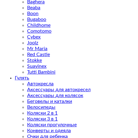
Baghera
Beaba
Boon
Bugaboo
Childhome
Comotomo
Cybex
Joolz
Mr Maria
Red Castle
Stokke
Suavinex
Tutti Bambini
Гулять
Автокресла
Аксессуары для автокресел
Аксессуары для колясок
Беговелы и каталки
Велосипеды
Коляски 2 в 1
Коляски 3 в 1
Коляски прогулочные
Конверты и одеяла
Очки для ребенка