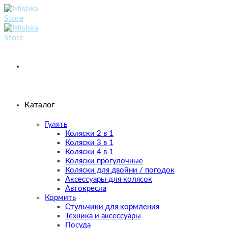
Skip
to
content
Каталог
Гулять
Коляски 2 в 1
Коляски 3 в 1
Коляски 4 в 1
Коляски прогулочные
Коляски для двойни / погодок
Аксессуары для колясок
Автокресла
Кормить
Стульчики для кормления
Техника и аксессуары
Посуда