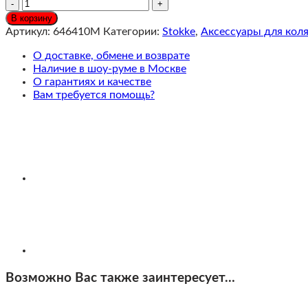
Количество
Stokke
В корзину
YOYO
Артикул:
646410M
Категории:
Stokke
,
Аксессуары для кол
Комплект
прогулочного
О доставке, обмене и возврате
текстиля,
Наличие в шоу-руме в Москве
Stone
О гарантиях и качестве
Grey/NEW
Вам требуется помощь?
Возможно Вас также заинтересует…