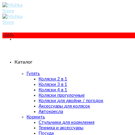
Skip
to
content
-26%
Каталог
Гулять
Коляски 2 в 1
Коляски 3 в 1
Коляски 4 в 1
Коляски прогулочные
Коляски для двойни / погодок
Аксессуары для колясок
Автокресла
Кормить
Стульчики для кормления
Техника и аксессуары
Посуда