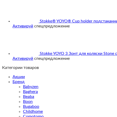
Stokke® YOYO® Cup holder подстаканни
Активируй
спецпредложение
Stokke YOYO 3 Зонт для коляски Stone
Активируй
спецпредложение
Категории товаров
Акции
Бренд
Babyzen
Baghera
Beaba
Boon
Bugaboo
Childhome
Comotomo