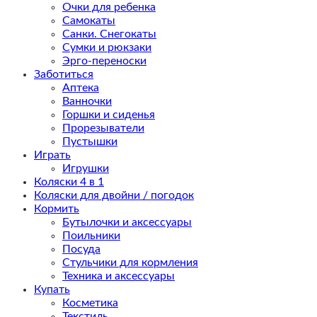
Очки для ребенка
Самокаты
Санки. Снегокаты
Сумки и рюкзаки
Эрго-переноски
Заботиться
Аптека
Ванночки
Горшки и сиденья
Прорезыватели
Пустышки
Играть
Игрушки
Коляски 4 в 1
Коляски для двойни / погодок
Кормить
Бутылочки и аксессуары
Поильники
Посуда
Стульчики для кормления
Техника и аксессуары
Купать
Косметика
Текстиль