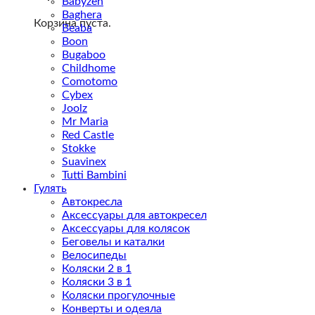
Babyzen
Baghera
Корзина пуста.
Beaba
Boon
Bugaboo
Childhome
Comotomo
Cybex
Joolz
Mr Maria
Red Castle
Stokke
Suavinex
Tutti Bambini
Гулять
Автокресла
Аксессуары для автокресел
Аксессуары для колясок
Беговелы и каталки
Велосипеды
Коляски 2 в 1
Коляски 3 в 1
Коляски прогулочные
Конверты и одеяла