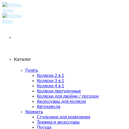
Skip
to
content
Каталог
Гулять
Коляски 2 в 1
Коляски 3 в 1
Коляски 4 в 1
Коляски прогулочные
Коляски для двойни / погодок
Аксессуары для колясок
Автокресла
Кормить
Стульчики для кормления
Техника и аксессуары
Посуда