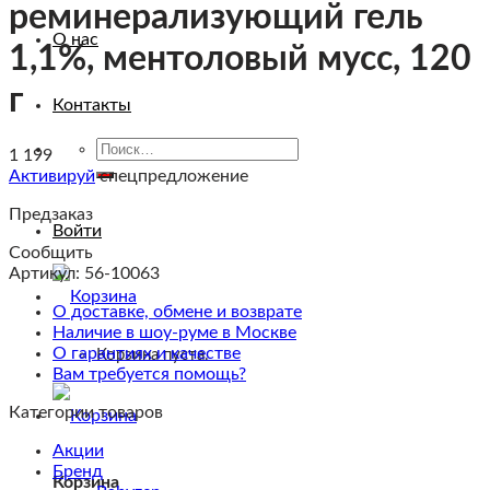
реминерализующий гель
О нас
1,1%, ментоловый мусс, 120
г
Контакты
Искать:
1 199
Активируй
спецпредложение
Предзаказ
Войти
Сообщить
Артикул:
56-10063
О доставке, обмене и возврате
Наличие в шоу-руме в Москве
О гарантиях и качестве
Корзина пуста.
Вам требуется помощь?
Категории товаров
Акции
Бренд
Корзина