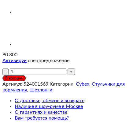
90 800
Активируй
спецпредложение
Количество
Cybex
В корзину
Lemo
Артикул:
524001569
Категории:
Cybex
,
Стульчики для
Platinum
кормления
,
Шезлонги
Стульчик
4
О доставке, обмене и возврате
в
Наличие в шоу-руме в Москве
1,
О гарантиях и качестве
Black
Вам требуется помощь?
Wood