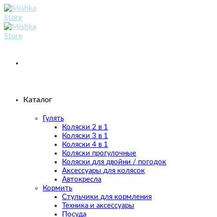
Skip
to
content
Каталог
Гулять
Коляски 2 в 1
Коляски 3 в 1
Коляски 4 в 1
Коляски прогулочные
Коляски для двойни / погодок
Аксессуары для колясок
Автокресла
Кормить
Стульчики для кормления
Техника и аксессуары
Посуда