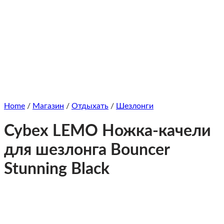
Home
/
Магазин
/
Отдыхать
/
Шезлонги
Cybex LEMO Ножка-качели
для шезлонга Bouncer
Stunning Black