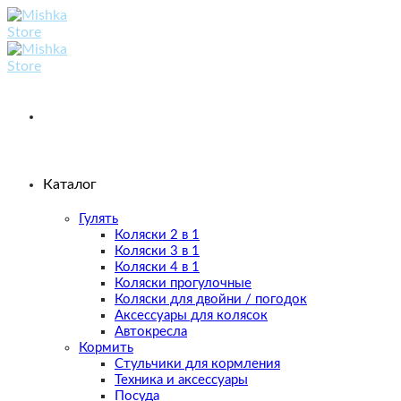
Skip
to
content
Каталог
Гулять
Коляски 2 в 1
Коляски 3 в 1
Коляски 4 в 1
Коляски прогулочные
Коляски для двойни / погодок
Аксессуары для колясок
Автокресла
Кормить
Стульчики для кормления
Техника и аксессуары
Посуда