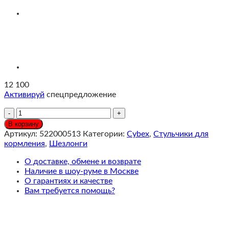
12 100
Активируй
спецпредложение
Количество
Cybex
В корзину
LEMO
Артикул:
522000513
Категории:
Cybex
,
Стульчики для
Ножка-
кормления
,
Шезлонги
качели
для
О доставке, обмене и возврате
шезлонга
Наличие в шоу-руме в Москве
Bouncer
О гарантиях и качестве
Stunning
Вам требуется помощь?
Black