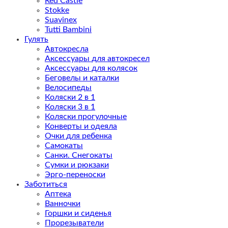
Red Castle
Stokke
Suavinex
Tutti Bambini
Гулять
Автокресла
Аксессуары для автокресел
Аксессуары для колясок
Беговелы и каталки
Велосипеды
Коляски 2 в 1
Коляски 3 в 1
Коляски прогулочные
Конверты и одеяла
Очки для ребенка
Самокаты
Санки. Снегокаты
Сумки и рюкзаки
Эрго-переноски
Заботиться
Аптека
Ванночки
Горшки и сиденья
Прорезыватели