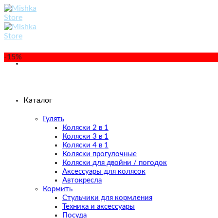
Skip
to
content
-15%
Каталог
Гулять
Коляски 2 в 1
Коляски 3 в 1
Коляски 4 в 1
Коляски прогулочные
Коляски для двойни / погодок
Аксессуары для колясок
Автокресла
Кормить
Стульчики для кормления
Техника и аксессуары
Посуда