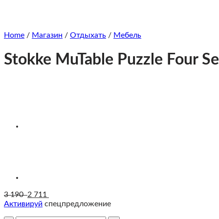
Home
/
Магазин
/
Отдыхать
/
Мебель
Stokke MuTable Puzzle Four 
3 190
2 711
Активируй
спецпредложение