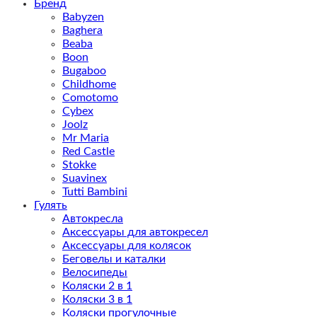
Бренд
Babyzen
Baghera
Beaba
Boon
Bugaboo
Childhome
Comotomo
Cybex
Joolz
Mr Maria
Red Castle
Stokke
Suavinex
Tutti Bambini
Гулять
Автокресла
Аксессуары для автокресел
Аксессуары для колясок
Беговелы и каталки
Велосипеды
Коляски 2 в 1
Коляски 3 в 1
Коляски прогулочные