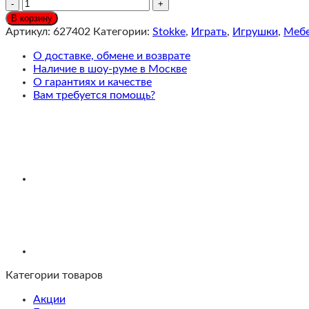
Количество
Stokke
В корзину
MuTable
Артикул:
627402
Категории:
Stokke
,
Играть
,
Игрушки
,
Меб
Puzzle
Four
О доставке, обмене и возврате
Seasons
Наличие в шоу-руме в Москве
Пазл
О гарантиях и качестве
картонный
Вам требуется помощь?
49
элементов
Категории товаров
Акции