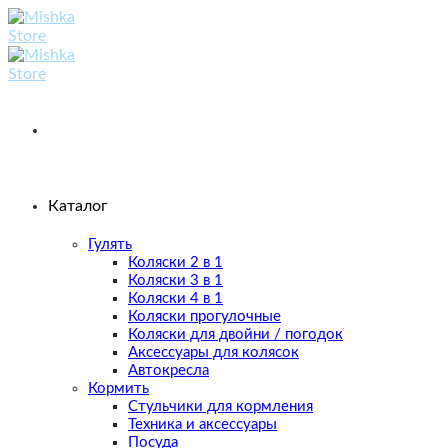
Skip
to
content
Каталог
Гулять
Коляски 2 в 1
Коляски 3 в 1
Коляски 4 в 1
Коляски прогулочные
Коляски для двойни / погодок
Аксессуары для колясок
Автокресла
Кормить
Стульчики для кормления
Техника и аксессуары
Посуда