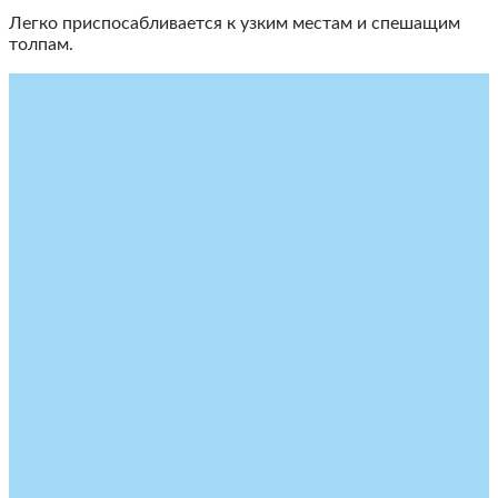
Легко приспосабливается к узким местам и спешащим
толпам.