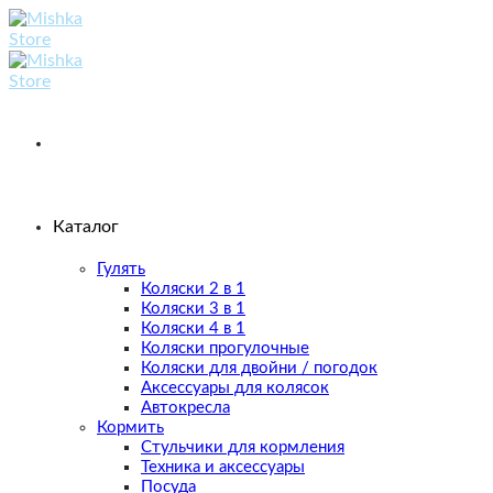
Skip
to
content
Каталог
Гулять
Коляски 2 в 1
Коляски 3 в 1
Коляски 4 в 1
Коляски прогулочные
Коляски для двойни / погодок
Аксессуары для колясок
Автокресла
Кормить
Стульчики для кормления
Техника и аксессуары
Посуда