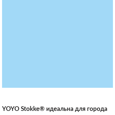
YOYO Stokke® идеальна для города