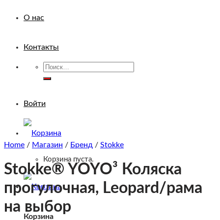
О нас
Контакты
Искать:
Войти
Home
/
Магазин
/
Бренд
/
Stokke
Корзина пуста.
Stokke® YOYO³ Коляска
прогулочная, Leopard/рама
на выбор
Корзина