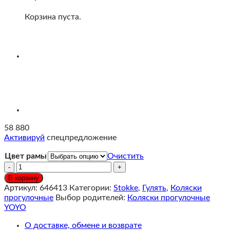
Корзина пуста.
58 880
Активируй
спецпредложение
Цвет рамы
Очистить
Количество
Stokke®
В корзину
YOYO³
Артикул:
646413
Категории:
Stokke
,
Гулять
,
Коляски
Коляска
прогулочные
Выбор родителей:
Коляски прогулочные
прогулочная,
YOYO
Leopard/
рама
О доставке, обмене и возврате